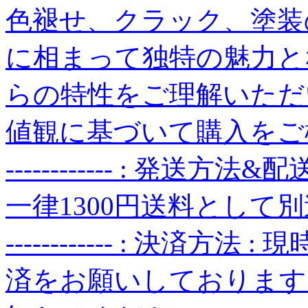
色褪せ、クラック、塗装
に相まって独特の魅力と
らの特性をご理解いただ
値観に基づいて購入をご検討ください
------------ : 発送
一律1300円送料として別途かかり
------------ : 決済
済をお願いしております