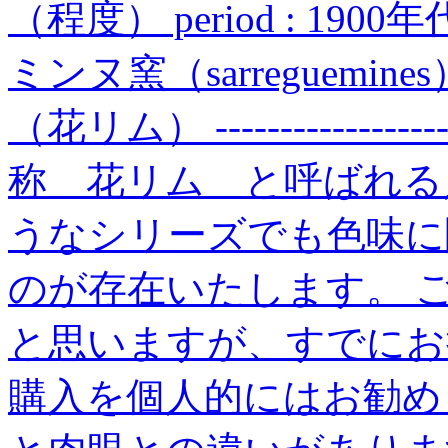
（程度） period : 19
ミンヌ窯（sarreguemi
（花リム） ------------------
称 花リム と呼ばれる
うなシリーズでも色味に
のが存在いたします。 
と思いますが、すでにお
購入を個人的にはお勧め