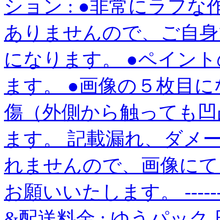
ション : ●非常にラフ
ありませんので、ご自身
になります。 ●ペイン
ます。 ●画像の５枚目
傷（外側から触っても凹
ます。 記載漏れ、ダメ
れませんので、画像にて
お願いいたします。 -----------
&配送料金 : ゆうパック