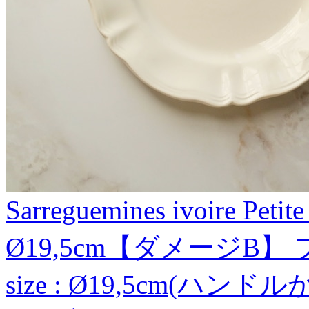
Sarreguemines ivoire P
Ø19,5cm【ダメージB
size : Ø19,5cm(ハン