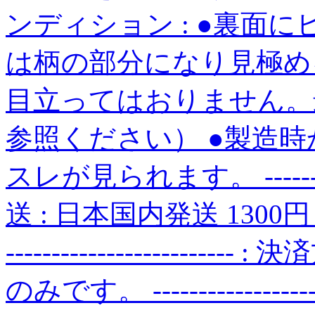
ンディション : ●裏面
は柄の部分になり見極め
目立ってはおりません。
参照ください） ●製造
スレが見られます。 ------------
送 : 日本国内発送 1300
---------------------
のみです。 --------------------