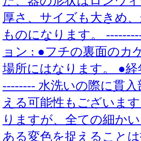
た、器の形状はロンウィ
厚さ、サイズも大きめ、
ものになります。 ------------
ョン : ●フチの裏面の
場所にはなります。 ●経年による変色
-------- 水洗いの際
える可能性もございます
りますが、全ての細かい
ある変色を捉えることは