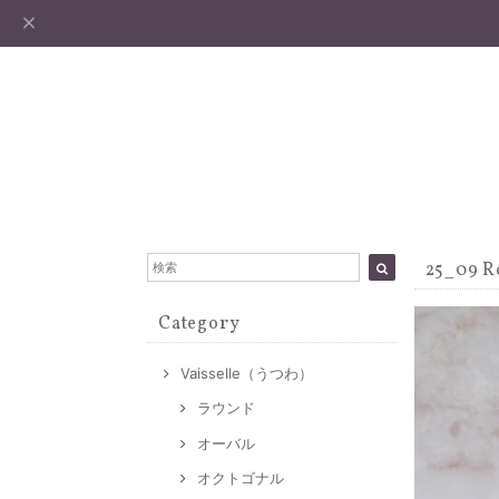
25_09
Category
Vaisselle（うつわ）
ラウンド
オーバル
オクトゴナル