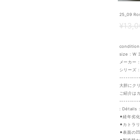
25_09 
¥13,
conditi
size : W
メーカー :
シリーズ : 
---------
大胆にク
ご紹介は
---------
: Détails 
⚫︎経年劣
⚫︎カトラ
⚫︎表面の
⚫︎製造時