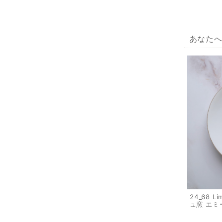
あなた
24_68 L
ュ窯 エミ