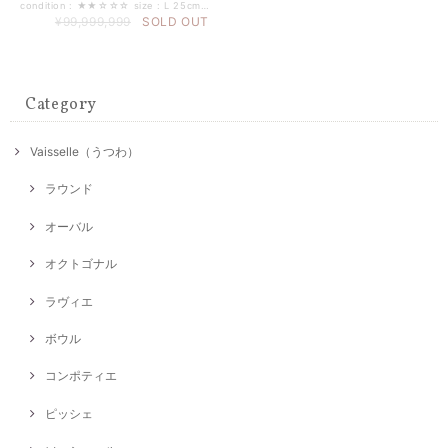
condition : ★★☆☆☆ size : L 25cm × W 14cm （±0,5mm程度） period : 1900年代
¥99,999,999
SOLD OUT
Category
Vaisselle（うつわ）
ラウンド
オーバル
オクトゴナル
ラヴィエ
ボウル
コンポティエ
ピッシェ