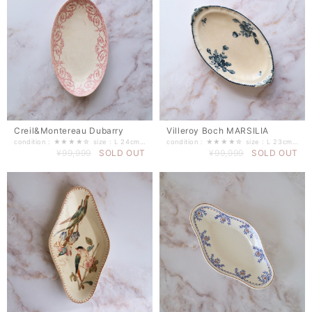
Creil&Montereau Dubarry
Villeroy Boch MARSILIA
condition : ★★★★☆ size : L 24cm W 14cm H 3,5cm（±1cm程度） 窯名 : Creil&Montereau シリーズ : Dubarry ------------------------------
condition : ★★★★☆ size : L 23cm W 14cm H 3cm（±1cm程度） 窯名 : Villeroy Boch シリーズ : MARSILIA ------------------------------
¥99,999
SOLD OUT
¥99,999
SOLD OUT