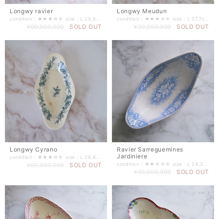
Longwy ravier
Longwy Meudun
condition : ★★★☆☆ size : L 25,5cm W 13,5cm H 3cm（±0,5mm程度） ------------------------------
condition : ★★★☆☆ size : L 27,7cm W 15cm H 3,5cm（±0,5mm程度）
¥99,999,999
SOLD OUT
¥99,999,999
SOLD OUT
Longwy Cyrano
Ravier Sarreguemines
Jardiniere
condition : ★★★☆☆ size : L 26,8cm W 14cm H 3cm（±0,5mm程度） ------------------------------
¥99,999,999
SOLD OUT
condition : ★★☆☆☆ size : L 24,3cm W 11,8 H 3,8cm（±0,5mm程度） period : 1940年前後 ------------------------------
¥99,999,999
SOLD OUT