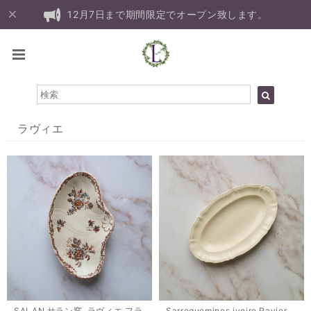
12月7日まで期間限定でオープン致します。
ラヴィエ
SALAN サラン窯, ラヴィエ フラ
Sarreguemines ivoire Ravier