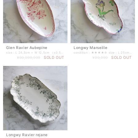
Gien Ravier Aubepine
Longwy Marseille
size : L 24,5cm × W 12,5cm （±0,5mm程度） period : 1886-1938 Aubepine
condition : ★★★★☆ size : L 25cm × W 14cm （±0,5mm程度） ------------------------------
¥99,999,999
SOLD OUT
¥99,999
SOLD OUT
Longwy Ravier rejane