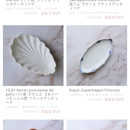
ンスアンティーク
花リム ラヴィエ フランスアンテ
ィーク
size : L23,5cm W14,7cm （±0,5mm程度） period : 1900年前後頃 窯名 : サラン窯 シリーズ : R.A
¥99,999
SOLD OUT
size : L 27,5cm x W 17cm x H 3cm（程度） period : 1900年代（刻印あり） 窯元 : サルグミンヌ窯（sarreguemines）/ シリーズ : アイボリー（花リム） ------------------------------
¥99,999
SOLD OUT
10_81 Ravier porcelaine de
Royal Copenhagen Princess
paris パリ窯 ラヴェエ 【ダメー
condition : ★★★★☆ size : L 25cm W 12,3cm H 3,2cm（±1cm程度） 窯名 : Royal Copenhagen シリーズ : Princess ------------------------------
ジ】シェル型 フランスアンティ
¥99,999
SOLD OUT
ーク
condition : ★★★☆☆ size : L 20cm W 13cm H 3,5cm（±0,5mm程度） ------------------------------
¥99,999
SOLD OUT