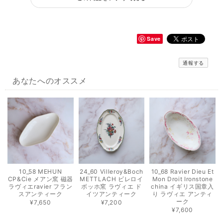
Save
通報する
あなたへのオススメ
10_58 MEHUN
24_60 Villeroy&Boch
10_68 Ravier Dieu Et
CP&Cie メアン窯 磁器
METTLACH ビレロイ
Mon Droit Ironstone
ラヴィエravier フラン
ボッホ窯 ラヴィエ ド
china イギリス国章入
スアンティーク
イツアンティーク
り ラヴィエ アンティ
ーク
¥7,650
¥7,200
¥7,600