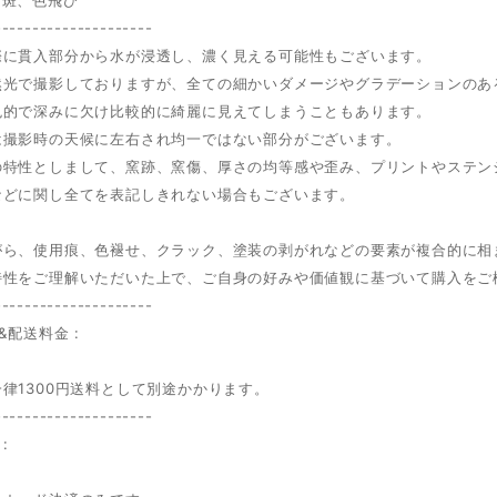
---------------------
際に貫入部分から水が浸透し、濃く見える可能性もございます。
然光で撮影しておりますが、全ての細かいダメージやグラデーションのあ
色的で深みに欠け比較的に綺麗に見えてしまうこともあります。
は撮影時の天候に左右され均一ではない部分がございます。
の特性としまして、窯跡、窯傷、厚さの均等感や歪み、プリントやステン
などに関し全てを表記しきれない場合もございます。
がら、使用痕、色褪せ、クラック、塗装の剥がれなどの要素が複合的に相
特性をご理解いただいた上で、ご自身の好みや価値観に基づいて購入をご
---------------------
&配送料金 :
ク
律1300円送料として別途かかります。
---------------------
: