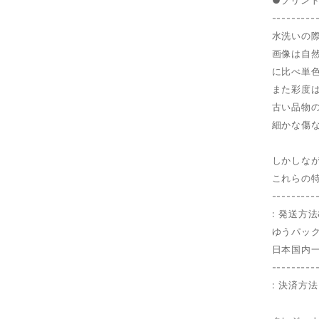
---------
水洗いの
画像は自
に比べ単
また彩度
古い品物
細かな傷
しかしな
これらの
---------
: 発送方法
ゆうパッ
日本国内一
---------
: 決済方法 