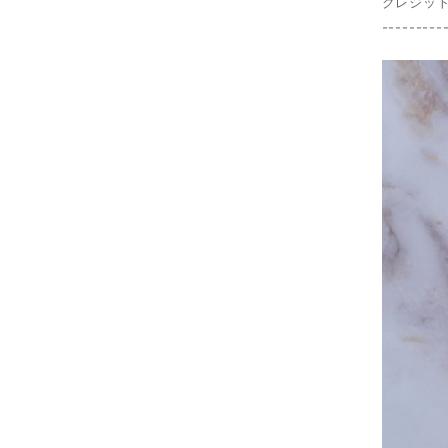
クレジッ
---------