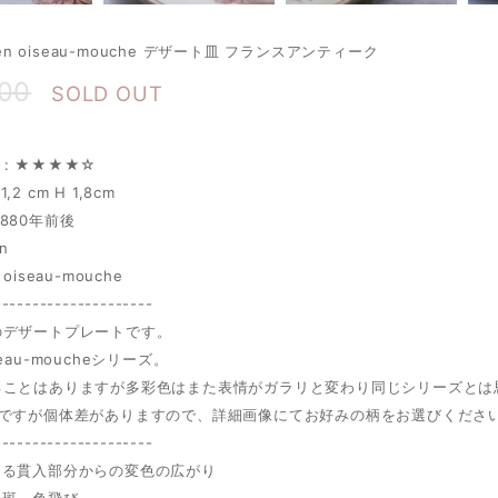
Gien oiseau-mouche デザート皿 フランスアンティーク
000
SOLD OUT
on : ★★★★☆
21,2 cm H 1,8cm
: 1880年前後
n
oiseau-mouche
---------------------
のデザートプレートです。
eau-moucheシリーズ。
ることはありますが多彩色はまた表情がガラリと変わり同じシリーズとは
枚ですが個体差がありますので、詳細画像にてお好みの柄をお選びくださ
---------------------
よる貫入部分からの変色の広がり
ト斑、色飛び