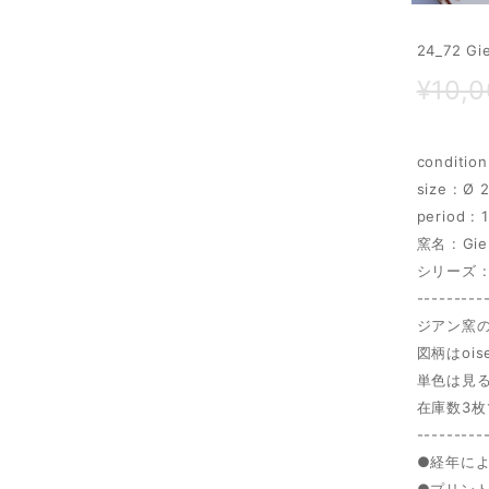
24_72 
¥10,
conditi
size : Ø 
period 
窯名 : Gie
シリーズ : 
---------
ジアン窯
図柄はois
単色は見
在庫数3
---------
●経年に
●プリン