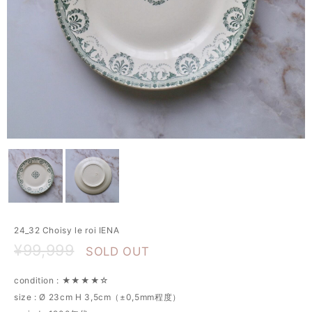
24_32 Choisy le roi IENA
¥99,999
SOLD OUT
condition : ★★★★☆
size : Ø 23cm H 3,5cm（±0,5mm程度）