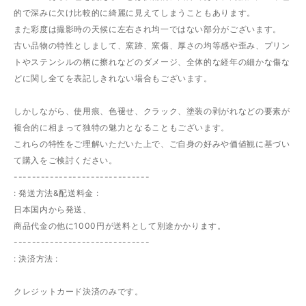
的で深みに欠け比較的に綺麗に見えてしまうこともあります。
また彩度は撮影時の天候に左右され均一ではない部分がございます。
古い品物の特性としまして、窯跡、窯傷、厚さの均等感や歪み、プリン
トやステンシルの柄に擦れなどのダメージ、全体的な経年の細かな傷な
どに関し全てを表記しきれない場合もございます。
しかしながら、使用痕、色褪せ、クラック、塗装の剥がれなどの要素が
複合的に相まって独特の魅力となることもございます。
これらの特性をご理解いただいた上で、ご自身の好みや価値観に基づい
て購入をご検討ください。
------------------------------
: 発送方法&配送料金 :
日本国内から発送、
商品代金の他に1000円が送料として別途かかります。
------------------------------
: 決済方法 :
クレジットカード決済のみです。