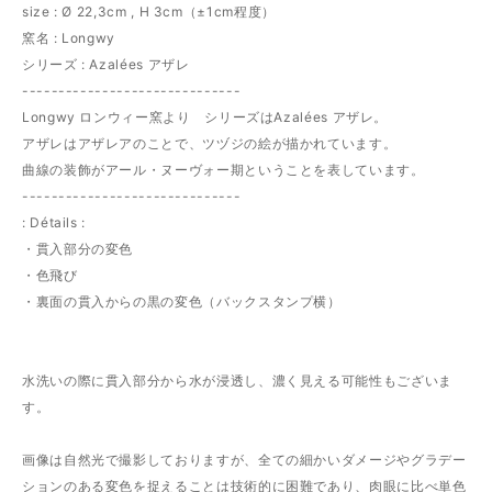
size : Ø 22,3cm , H 3cm（±1cm程度）
窯名 : Longwy
シリーズ : Azalées アザレ
------------------------------
Longwy ロンウィー窯より シリーズはAzalées アザレ。
アザレはアザレアのことで、ツヅジの絵が描かれています。
曲線の装飾がアール・ヌーヴォー期ということを表しています。
------------------------------
: Détails :
・貫入部分の変色
・色飛び
・裏面の貫入からの黒の変色（バックスタンプ横）
水洗いの際に貫入部分から水が浸透し、濃く見える可能性もございま
す。
画像は自然光で撮影しておりますが、全ての細かいダメージやグラデー
ションのある変色を捉えることは技術的に困難であり、肉眼に比べ単色